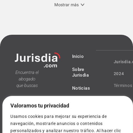
Mostrar más
Inicio
Jurisdia
Sobre
Encuentra el
2024
Jurisdia
abogado
que buscas
Términos
Noticias
y
Valoramos tu privacidad
condicio
Usamos cookies para mejorar su experiencia de
Política
navegación, mostrarle anuncios o contenidos
personalizados y analizar nuestro tráfico. Al hacer clic