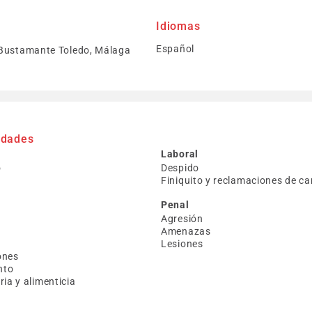
Idiomas
Español
Bustamante Toledo, Málaga
idades
Laboral
o
Despido
Finiquito y reclamaciones de ca
Penal
Agresión
Amenazas
Lesiones
ones
nto
ia y alimenticia