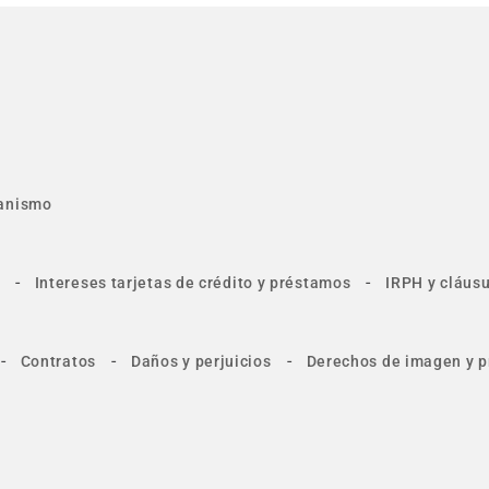
anismo
-
-
Intereses tarjetas de crédito y préstamos
IRPH y cláusu
-
-
-
Contratos
Daños y perjuicios
Derechos de imagen y p