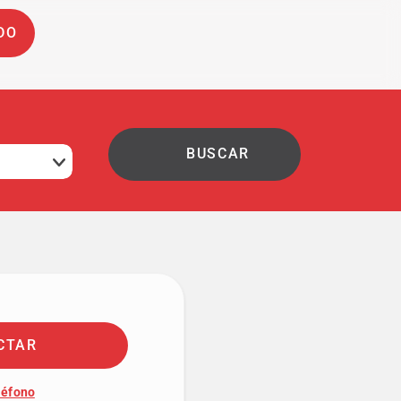
DO
CTAR
léfono