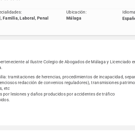
cialidades:
Ubicación:
Idioma
l, Familia, Laboral, Penal
Málaga
Españ
perteneciente al Ilustre Colegio de Abogados de Málaga y Licenciado e
a.
ilia: tramitaciones de herencias, procedimientos de incapacidad, separ
nciosos redacción de convenios reguladores), transmisiones patrimon
s, etc
 por lesiones y daños producidos por accidentes de tráfico
idos.