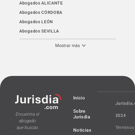
Abogados ALICANTE
Abogados CÓRDOBA
Abogados LEÓN
Abogados SEVILLA
Mostrar más
Inicio
Jurisdia
Sobre
Encuentra el
2024
Jurisdia
abogado
que buscas
Términos
Noticias