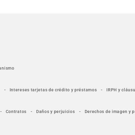
anismo
-
-
Intereses tarjetas de crédito y préstamos
IRPH y cláusu
-
-
-
Contratos
Daños y perjuicios
Derechos de imagen y p