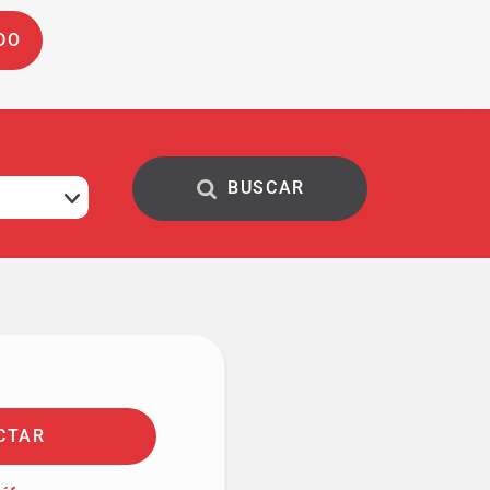
DO
CTAR