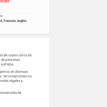
léfono
s:
l, Francés, Inglés
ás de cuatro años de
sa de personas
 sufridos.
pertos en diversas
aso. Mi compromiso es
ámites legales y
é encantada de