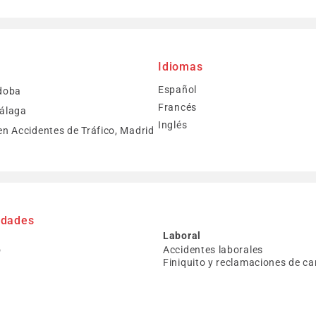
Idiomas
Español
doba
Francés
álaga
Inglés
n Accidentes de Tráfico, Madrid
idades
Laboral
o
Accidentes laborales
Finiquito y reclamaciones de ca