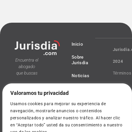
Inicio
Jurisdia
Sobre
Encuentra el
2024
Jurisdia
abogado
que buscas
Términos
Noticias
y
Valoramos tu privacidad
condicio
Usamos cookies para mejorar su experiencia de
Política
navegación, mostrarle anuncios o contenidos
personalizados y analizar nuestro tráfico. Al hacer clic
¿Tienes
de
en “Aceptar todo” usted da su consentimiento a nuestro
dudas?