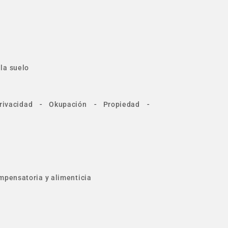
la suelo
-
-
-
rivacidad
Okupación
Propiedad
mpensatoria y alimenticia