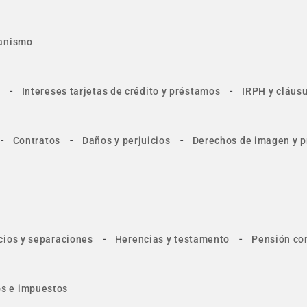
anismo
-
-
Intereses tarjetas de crédito y préstamos
IRPH y cláusu
-
-
-
Contratos
Daños y perjuicios
Derechos de imagen y p
-
-
cios y separaciones
Herencias y testamento
Pensión co
tos e impuestos