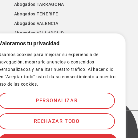
Abogados TARRAGONA
Abogados TENERIFE
Abogados VALENCIA
Abogados VALLADOLID
Valoramos tu privacidad
Abogados VIZCAYA
Abogados ZAMORA
Usamos cookies para mejorar su experiencia de
Abogados ZARAGOZA
navegación, mostrarle anuncios o contenidos
personalizados y analizar nuestro tráfico. Al hacer clic
en “Aceptar todo” usted da su consentimiento a nuestro
uso de las cookies.
PERSONALIZAR
rminos y condiciones
Política de privacidad
Cookies
–
RECHAZAR TODO
Diseñado por
WeLoveWeb