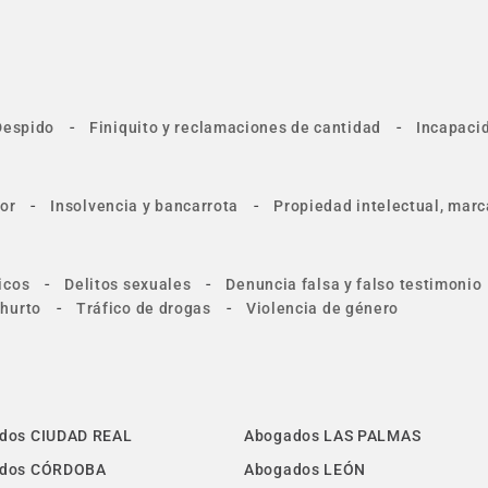
-
-
Despido
Finiquito y reclamaciones de cantidad
Incapacid
-
-
or
Insolvencia y bancarrota
Propiedad intelectual, marc
-
-
icos
Delitos sexuales
Denuncia falsa y falso testimonio
-
-
 hurto
Tráfico de drogas
Violencia de género
dos CIUDAD REAL
Abogados LAS PALMAS
dos CÓRDOBA
Abogados LEÓN