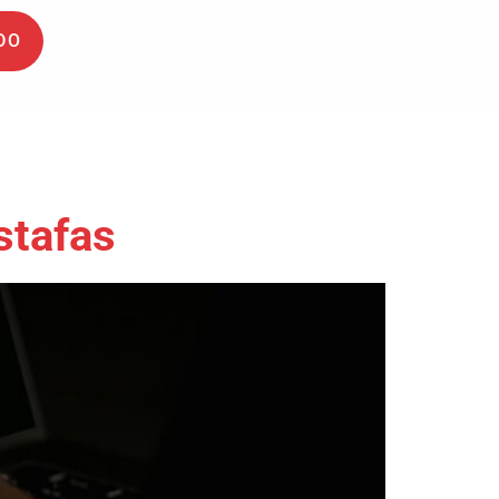
DO
stafas