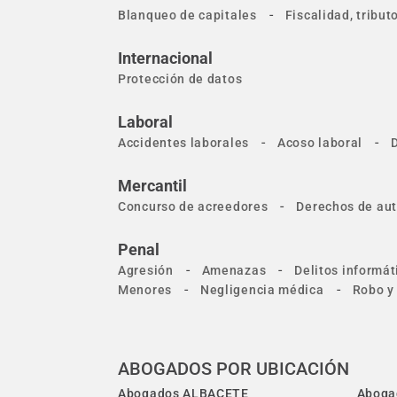
-
Blanqueo de capitales
Fiscalidad, tribu
Internacional
Protección de datos
Laboral
-
-
Accidentes laborales
Acoso laboral
Mercantil
-
Concurso de acreedores
Derechos de aut
Penal
-
-
Agresión
Amenazas
Delitos informát
-
-
Menores
Negligencia médica
Robo y
ABOGADOS POR UBICACIÓN
Abogados ALBACETE
Aboga