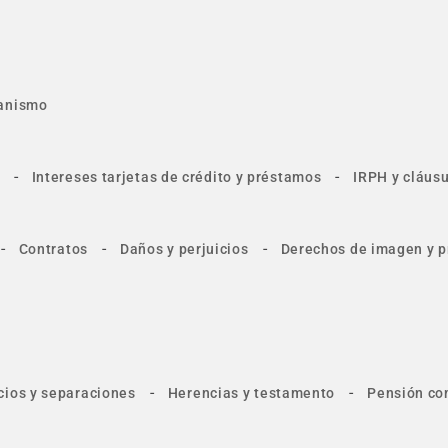
anismo
-
-
Intereses tarjetas de crédito y préstamos
IRPH y cláusu
-
-
-
Contratos
Daños y perjuicios
Derechos de imagen y p
-
-
cios y separaciones
Herencias y testamento
Pensión co