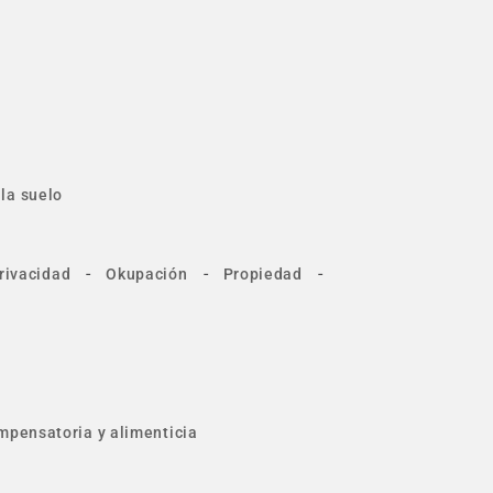
la suelo
-
-
-
rivacidad
Okupación
Propiedad
mpensatoria y alimenticia