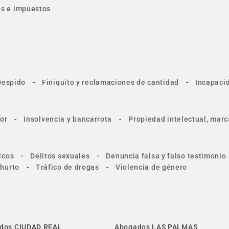
tos e impuestos
-
-
Despido
Finiquito y reclamaciones de cantidad
Incapacid
-
-
or
Insolvencia y bancarrota
Propiedad intelectual, marc
-
-
icos
Delitos sexuales
Denuncia falsa y falso testimonio
-
-
 hurto
Tráfico de drogas
Violencia de género
dos CIUDAD REAL
Abogados LAS PALMAS