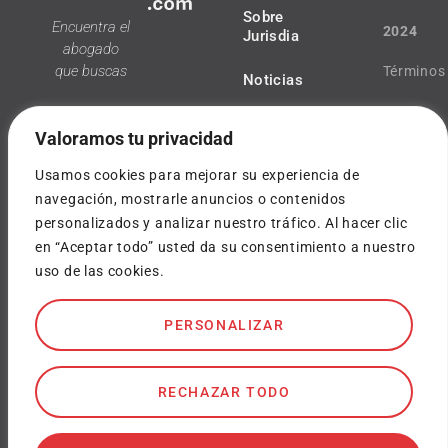
Sobre
Encuentra el
2024
Jurisdia
abogado
que buscas
Términos
Noticias
y
Valoramos tu privacidad
condicio
Usamos cookies para mejorar su experiencia de
Política
navegación, mostrarle anuncios o contenidos
personalizados y analizar nuestro tráfico. Al hacer clic
¿Tienes
de
en “Aceptar todo” usted da su consentimiento a nuestro
dudas?
uso de las cookies.
privacida
info@jurisdia.com
Cookies
PERSONALIZAR
SOY
ABOGADO
Diseñado
por
RECHAZAR TODO
WeLoveW