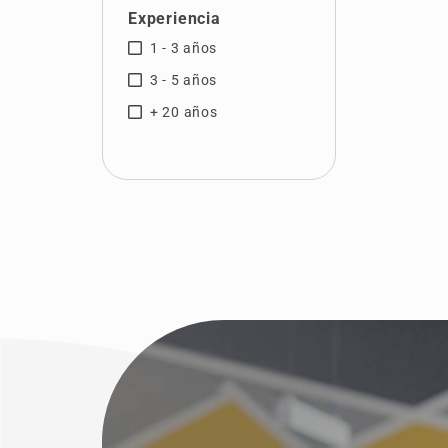
Experiencia
Tenerife
1 - 3 años
Valencia
3 - 5 años
Valladolid
+ 20 años
Vizcaya
Zamora
Zaragoza