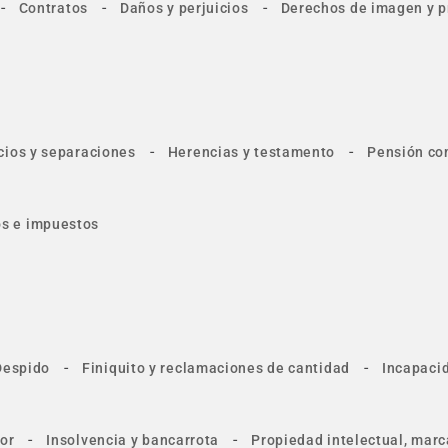
-
-
-
Contratos
Daños y perjuicios
Derechos de imagen y p
-
-
cios y separaciones
Herencias y testamento
Pensión co
tos e impuestos
-
-
Despido
Finiquito y reclamaciones de cantidad
Incapacid
-
-
or
Insolvencia y bancarrota
Propiedad intelectual, marc