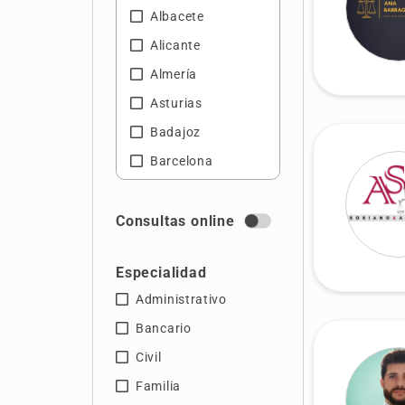
Albacete
Alicante
Almería
Asturias
Badajoz
Barcelona
Castellón
Cáceres
Consultas online
Cádiz
Especialidad
Córdoba
Administrativo
Gerona
Bancario
Granada
Civil
Huelva
Familia
Islas Baleares