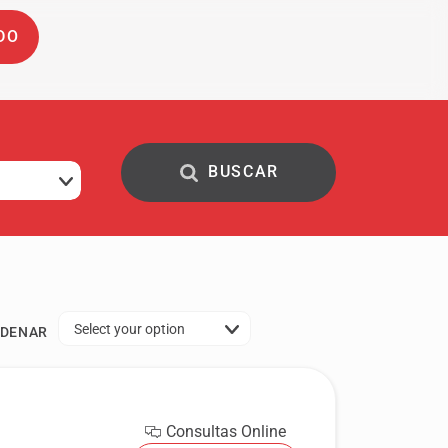
DO
Select your option
DENAR
Consultas Online