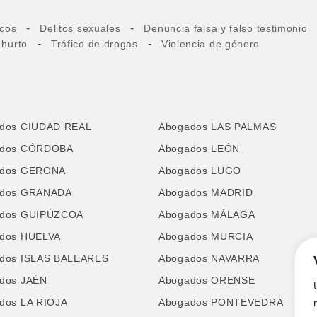
-
-
icos
Delitos sexuales
Denuncia falsa y falso testimonio
-
-
 hurto
Tráfico de drogas
Violencia de género
dos CIUDAD REAL
Abogados LAS PALMAS
ados CÓRDOBA
Abogados LEÓN
ados GERONA
Abogados LUGO
ados GRANADA
Abogados MADRID
dos GUIPÚZCOA
Abogados MÁLAGA
dos HUELVA
Abogados MURCIA
dos ISLAS BALEARES
Abogados NAVARRA
dos JAÉN
Abogados ORENSE
dos LA RIOJA
Abogados PONTEVEDRA