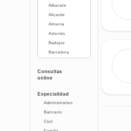
Albacete
Alicante
Almería
Asturias
Badajoz
Barcelona
Castellón
Ciudad Real
Consultas
online
Cáceres
Cádiz
Especialidad
Córdoba
Administrativo
Gerona
Bancario
Granada
Civil
Guipúzcoa
Familia