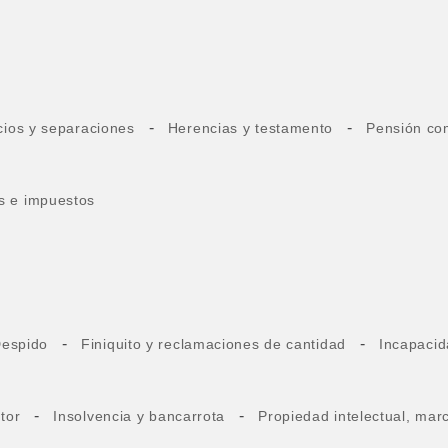
-
-
cios y separaciones
Herencias y testamento
Pensión com
os e impuestos
-
-
espido
Finiquito y reclamaciones de cantidad
Incapacid
-
-
tor
Insolvencia y bancarrota
Propiedad intelectual, mar