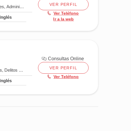
VER PERFIL
les
,
Administrativo
,
Bancario
,
Civil
,
Contratos
,
Custodia compartida
,
D
Ver Teléfono
Inglés
Ir a la web
Consultas Online
VER PERFIL
os
,
Delitos sexuales
,
Denuncia falsa y falso testimonio
,
Fraude y esta
Ver Teléfono
Inglés