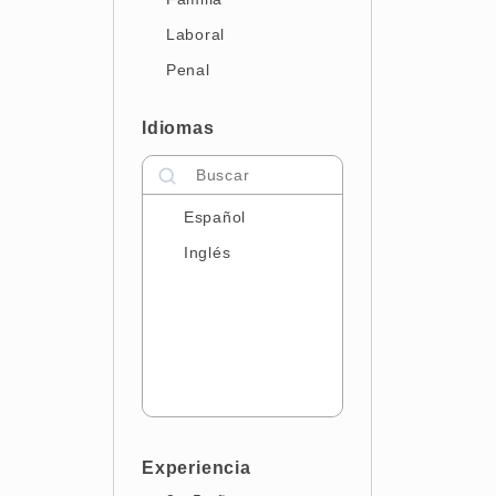
Huelva
Laboral
Islas Baleares
Penal
Jaén
La Rioja
Idiomas
Las Palmas
León
Español
Lugo
Inglés
Madrid
Murcia
Málaga
Navarra
Orense
Pontevedra
Experiencia
Salamanca