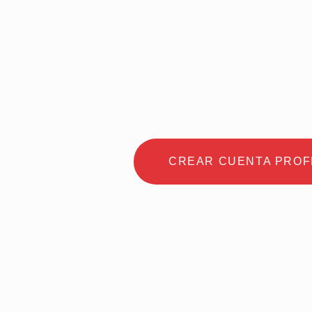
nuestro direc
abogados, cre
forma gratuit
CREAR CUENTA PROF