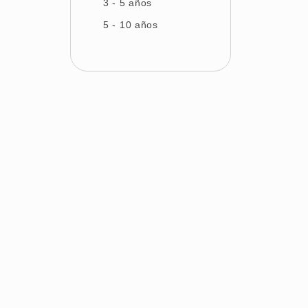
3 - 5 años
Sevilla
5 - 10 años
Tarragona
Tenerife
Valencia
Valladolid
Vizcaya
Zamora
Zaragoza
Si quieres fo