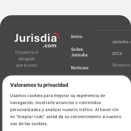
Inicio
Jurisdia
Sobre
Encuentra el
2024
Jurisdia
abogado
que buscas
Términos
Noticias
y
Valoramos tu privacidad
condicio
Usamos cookies para mejorar su experiencia de
Política
navegación, mostrarle anuncios o contenidos
personalizados y analizar nuestro tráfico. Al hacer clic
¿Tienes
de
en “Aceptar todo” usted da su consentimiento a nuestro
dudas?
uso de las cookies.
privacida
info@jurisdia.com