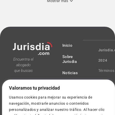
Mostrar más
Inicio
Jurisdia
Sobre
Encuentra el
2024
Jurisdia
abogado
que buscas
Términos
Noticias
y
Valoramos tu privacidad
condicio
Usamos cookies para mejorar su experiencia de
Política
navegación, mostrarle anuncios o contenidos
personalizados y analizar nuestro tráfico. Al hacer clic
¿Tienes
de