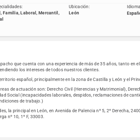
cialidades:
Ubicación:
Idioma
l, Familia, Laboral, Mercantil,
León
Españo
al
spacho que cuenta con una experiencia de más de 35 años, tanto en e
endiendo los intereses de todos nuestros clientes.
rritorio español, principalmente en la zona de Castilla y León y el Pri
áreas de actuación son: Derecho Civil (Herencias y Matrimonial), Dere
idad Social (incapacidades laborales, despidos, reclamaciones de cant
ndiciones de trabajo.)
s, la principal en León, en Avenida de Palencia nº 5, 2º Derecha, 240
ga nº 10, 1º F, 33003.