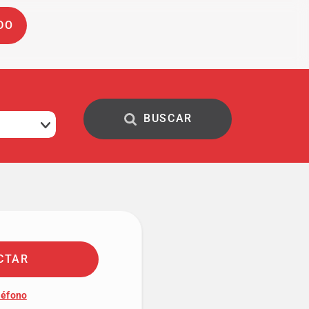
DO
CTAR
léfono