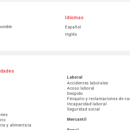
Idiomas
ponible
Español
Inglés
idades
Laboral
o
Accidentes laborales
Acoso laboral
Despido
Finiquito y reclamaciones de ca
Incapacidad laboral
Seguridad social
a
ones
Mercantil
nto
ia y alimenticia