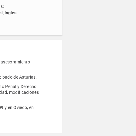
s:
l, Inglés
l asesoramiento
ncipado de Asturias.
cho Penal y Derecho
idad, modificaciones
09 y en Oviedo, en