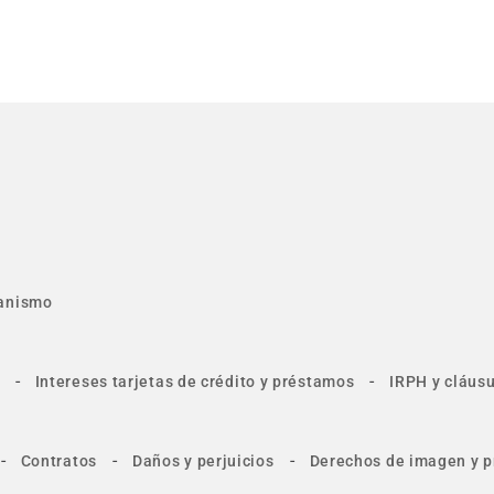
anismo
-
-
Intereses tarjetas de crédito y préstamos
IRPH y cláusu
-
-
-
Contratos
Daños y perjuicios
Derechos de imagen y p