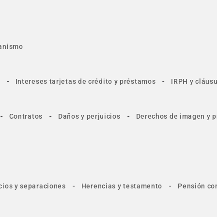
anismo
-
-
Intereses tarjetas de crédito y préstamos
IRPH y cláusu
-
-
-
Contratos
Daños y perjuicios
Derechos de imagen y p
-
-
cios y separaciones
Herencias y testamento
Pensión co