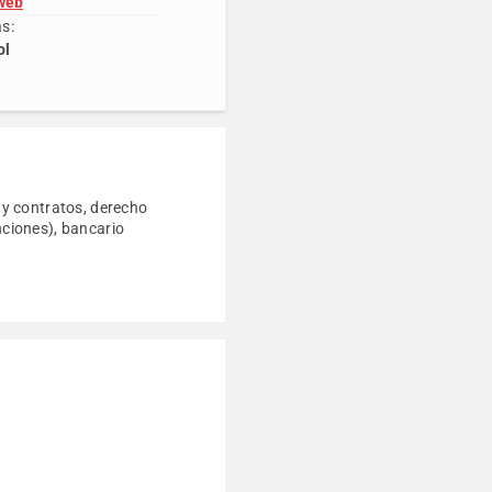
 web
s:
ol
s y contratos, derecho
nciones), bancario