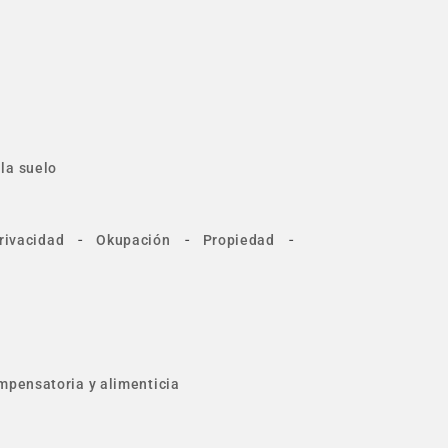
la suelo
-
-
-
rivacidad
Okupación
Propiedad
mpensatoria y alimenticia