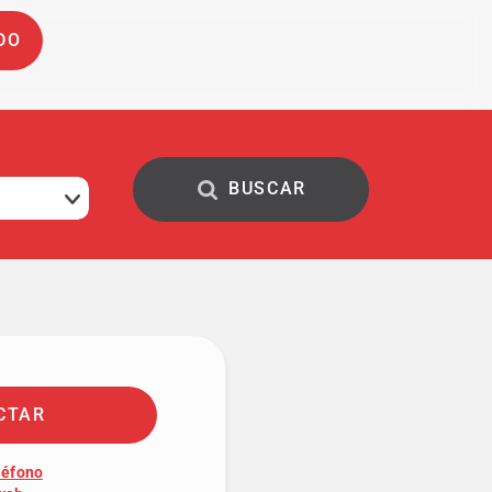
DO
CTAR
léfono