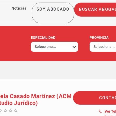
Noticias
SOY ABOGADO
BUSCAR ABOGA
ESPECIALIDAD
PROVINCIA
ela Casado Martínez (ACM
CONTA
tudio Jurídico)
Ver Te