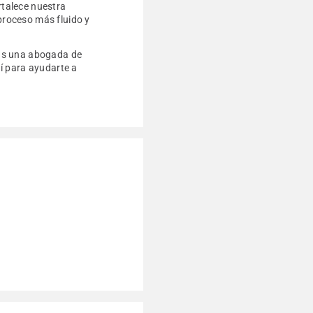
rtalece nuestra
 proceso más fluido y
cas una abogada de
í para ayudarte a