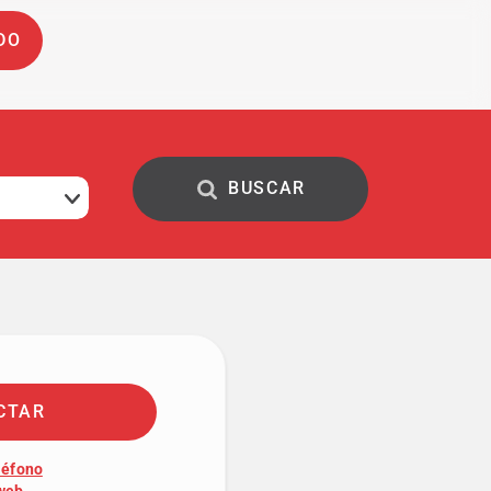
DO
CTAR
léfono