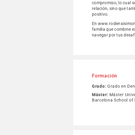
compromiso, lo cual se
relación, sino que tam
positivo.
En www.rodieraisimon.
familia que combine e
navegar por tus desafí
Formación
Grado:
Grado en Der
Máster:
Máster Unive
Barcelona School o