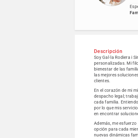
Espe
Fam
Descripción
Soy Gal·la Rodiera i S
personalizadas. Mi fi
bienestar de las famil
las mejores soluciones
clientes.
En el corazón de mi mi
despacho legal; traba
cada familia. Entiendo
por lo que mis servici
en encontrar solucion
Además, me esfuerzo p
opción para cada miemb
nuevas dinámicas fami