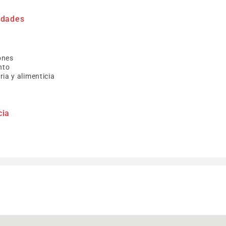
idades
a
ones
nto
ia y alimenticia
cia