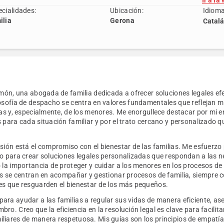
Ir a la
cialidades:
Ubicación:
Idioma
ilia
Gerona
imón, una abogada de familia dedicada a ofrecer soluciones legales ef
losofía de despacho se centra en valores fundamentales que reflejan 
ias y, especialmente, de los menores. Me enorgullece destacar por mi 
 para cada situación familiar y por el trato cercano y personalizado q
sión está el compromiso con el bienestar de las familias. Me esfuerz
jo para crear soluciones legales personalizadas que respondan a las 
 la importancia de proteger y cuidar a los menores en los procesos de 
os se centran en acompañar y gestionar procesos de familia, siempre c
es que resguarden el bienestar de los más pequeños.
ara ayudar a las familias a regular sus vidas de manera eficiente, as
ro. Creo que la eficiencia en la resolución legal es clave para facilita
liares de manera respetuosa. Mis guías son los principios de empatía