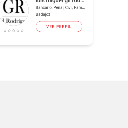
luis miguel gil rodriguez
Bancario, Penal, Civil, Familia
Badajoz
VER PERFIL