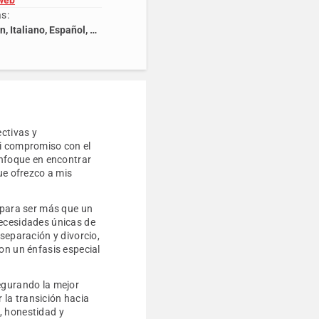
 web
s:
Catalán, Italiano, Español, Inglés
ectivas y
mi compromiso con el
enfoque en encontrar
ue ofrezco a mis
o para ser más que un
necesidades únicas de
separación y divorcio,
on un énfasis especial
egurando la mejor
r la transición hacia
, honestidad y