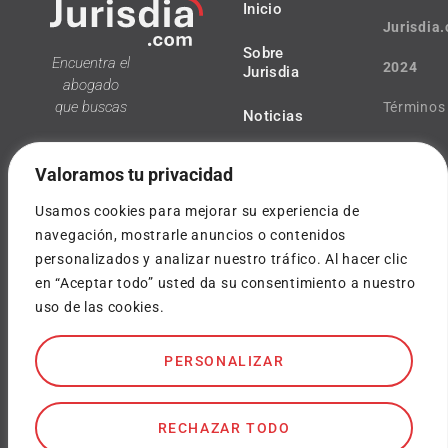
Inicio
Jurisdia
Sobre
Encuentra el
2024
Jurisdia
abogado
que buscas
Términos
Noticias
y
Valoramos tu privacidad
condicio
Usamos cookies para mejorar su experiencia de
Política
navegación, mostrarle anuncios o contenidos
personalizados y analizar nuestro tráfico. Al hacer clic
¿Tienes
de
en “Aceptar todo” usted da su consentimiento a nuestro
dudas?
uso de las cookies.
privacida
info@jurisdia.com
Cookies
PERSONALIZAR
SOY
ABOGADO
Diseñado
por
RECHAZAR TODO