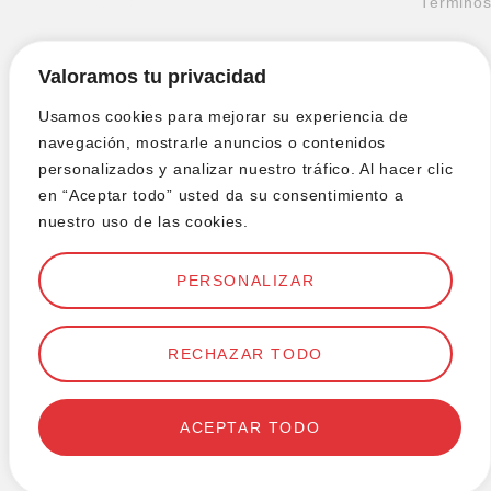
que buscas
Término
Noticias
y
Valoramos tu privacidad
condicio
Usamos cookies para mejorar su experiencia de
Política
navegación, mostrarle anuncios o contenidos
personalizados y analizar nuestro tráfico. Al hacer clic
¿Tienes
de
en “Aceptar todo” usted da su consentimiento a
dudas?
nuestro uso de las cookies.
privacida
info@jurisdia.com
Cookies
PERSONALIZAR
SOY
ABOGADO
Diseñad
por
RECHAZAR TODO
WeLove
ACEPTAR TODO