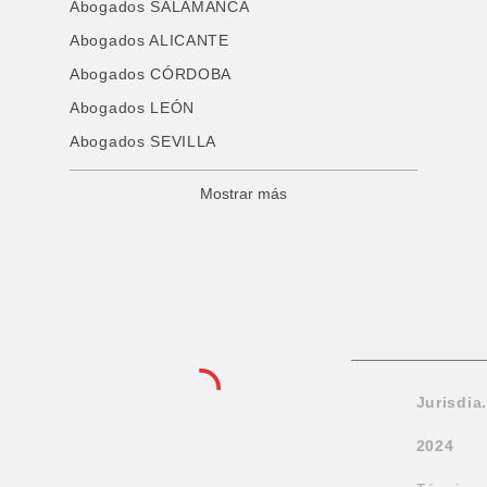
Abogados SALAMANCA
Abogados ALICANTE
Abogados CÓRDOBA
Abogados LEÓN
Abogados SEVILLA
Mostrar más
Inicio
Jurisdia
Sobre
Encuentra el
2024
Jurisdia
abogado