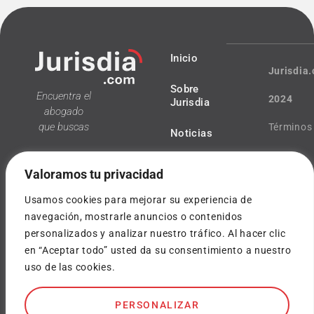
Inicio
Jurisdia
Sobre
Encuentra el
2024
Jurisdia
abogado
que buscas
Términos
Noticias
y
Valoramos tu privacidad
condicio
Usamos cookies para mejorar su experiencia de
Política
navegación, mostrarle anuncios o contenidos
personalizados y analizar nuestro tráfico. Al hacer clic
¿Tienes
de
en “Aceptar todo” usted da su consentimiento a nuestro
dudas?
uso de las cookies.
privacida
info@jurisdia.com
Cookies
PERSONALIZAR
SOY
ABOGADO