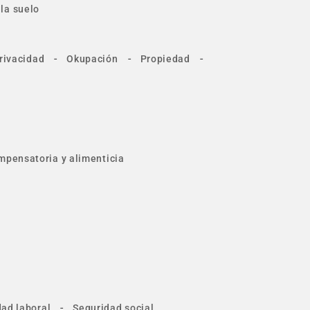
la suelo
-
-
-
rivacidad
Okupación
Propiedad
mpensatoria y alimenticia
-
ad laboral
Seguridad social