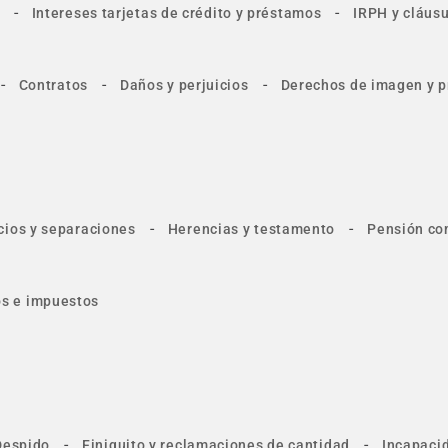
-
-
Intereses tarjetas de crédito y préstamos
IRPH y cláusu
-
-
-
Contratos
Daños y perjuicios
Derechos de imagen y p
-
-
cios y separaciones
Herencias y testamento
Pensión co
tos e impuestos
-
-
Despido
Finiquito y reclamaciones de cantidad
Incapacid