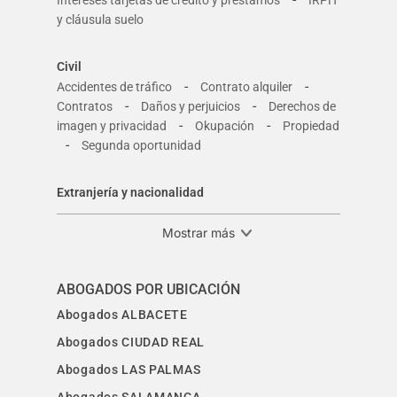
Intereses tarjetas de crédito y préstamos
IRPH
y cláusula suelo
Civil
-
-
Accidentes de tráfico
Contrato alquiler
-
-
Contratos
Daños y perjuicios
Derechos de
-
-
imagen y privacidad
Okupación
Propiedad
-
Segunda oportunidad
Extranjería y nacionalidad
Mostrar más
ABOGADOS POR UBICACIÓN
Abogados ALBACETE
Abogados CIUDAD REAL
Abogados LAS PALMAS