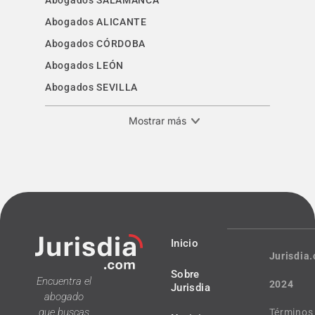
Abogados SALAMANCA
Abogados ALICANTE
Abogados CÓRDOBA
Abogados LEÓN
Abogados SEVILLA
Mostrar más
Inicio
Jurisdia
Sobre
Encuentra el
2024
Jurisdia
abogado
que buscas
Términos