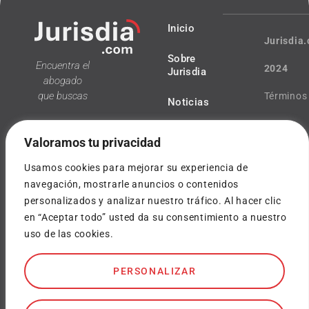
Inicio
Jurisdia
Sobre
Encuentra el
2024
Jurisdia
abogado
que buscas
Términos
Noticias
y
Valoramos tu privacidad
condicio
Usamos cookies para mejorar su experiencia de
Política
navegación, mostrarle anuncios o contenidos
personalizados y analizar nuestro tráfico. Al hacer clic
¿Tienes
de
en “Aceptar todo” usted da su consentimiento a nuestro
dudas?
privacida
uso de las cookies.
info@jurisdia.com
Cookies
SOY
PERSONALIZAR
ABOGADO
Diseñado