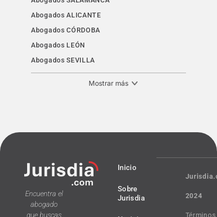
Abogados SALAMANCA
Abogados ALICANTE
Abogados CÓRDOBA
Abogados LEÓN
Abogados SEVILLA
Mostrar más
Inicio
Jurisdia
Sobre
Encuentra el
2024
Jurisdia
abogado
que buscas
Términos