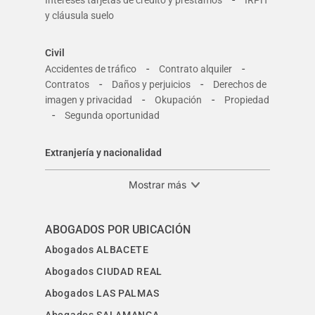
Intereses tarjetas de crédito y préstamos
IRPH
y cláusula suelo
Civil
-
-
Accidentes de tráfico
Contrato alquiler
-
-
Contratos
Daños y perjuicios
Derechos de
-
-
imagen y privacidad
Okupación
Propiedad
-
Segunda oportunidad
Extranjería y nacionalidad
Mostrar más
ABOGADOS POR UBICACIÓN
Abogados ALBACETE
Abogados CIUDAD REAL
Abogados LAS PALMAS