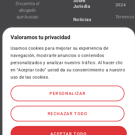
Sobre
Encuentra el
2024
Jurisdia
abogado
que buscas
Términos
Noticias
y
Valoramos tu privacidad
condicio
Usamos cookies para mejorar su experiencia de
Política
navegación, mostrarle anuncios o contenidos
personalizados y analizar nuestro tráfico. Al hacer clic
¿Tienes
de
en “Aceptar todo” usted da su consentimiento a nuestro
dudas?
uso de las cookies.
privacida
info@jurisdia.com
Cookies
PERSONALIZAR
SOY
ABOGADO
Diseñado
por
RECHAZAR TODO
WeLoveW
ACEPTAR TODO