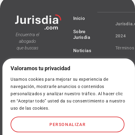
Inicio
Jurisdia
Sobre
Encuentra el
2024
Jurisdia
abogado
que buscas
Términos
Noticias
y
Valoramos tu privacidad
condicio
Usamos cookies para mejorar su experiencia de
Política
navegación, mostrarle anuncios o contenidos
personalizados y analizar nuestro tráfico. Al hacer clic
¿Tienes
de
en “Aceptar todo” usted da su consentimiento a nuestro
dudas?
uso de las cookies.
privacida
info@jurisdia.com
Cookies
PERSONALIZAR
SOY
ABOGADO
Diseñado