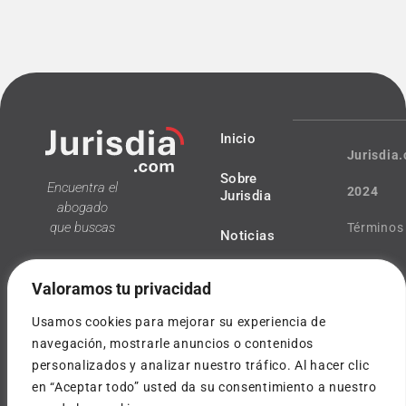
Inicio
Jurisdia
Sobre
Encuentra el
2024
Jurisdia
abogado
que buscas
Términos
Noticias
y
Valoramos tu privacidad
condicio
Usamos cookies para mejorar su experiencia de
Política
navegación, mostrarle anuncios o contenidos
personalizados y analizar nuestro tráfico. Al hacer clic
¿Tienes
de
en “Aceptar todo” usted da su consentimiento a nuestro
dudas?