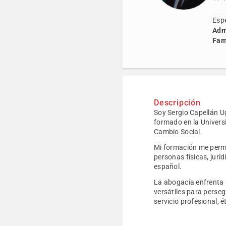
Espe
Admi
Fami
Descripción
Soy Sergio Capellán U
formado en la Univers
Cambio Social.
Mi formación me permit
personas físicas, jurí
español.
La abogacía enfrenta 
versátiles para perseg
servicio profesional, é