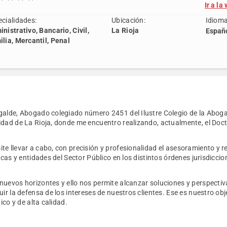
Ir a la
cialidades:
Ubicación:
Idioma
nistrativo, Bancario, Civil,
La Rioja
Españo
lia, Mercantil, Penal
galde, Abogado colegiado número 2451 del Ilustre Colegio de la Aboga
idad de La Rioja, donde me encuentro realizando, actualmente, el Doc
e llevar a cabo, con precisión y profesionalidad el asesoramiento y r
dicas y entidades del Sector Público en los distintos órdenes jurisdicci
nuevos horizontes y ello nos permite alcanzar soluciones y perspect
uir la defensa de los intereses de nuestros clientes. Ese es nuestro obj
tico y de alta calidad.