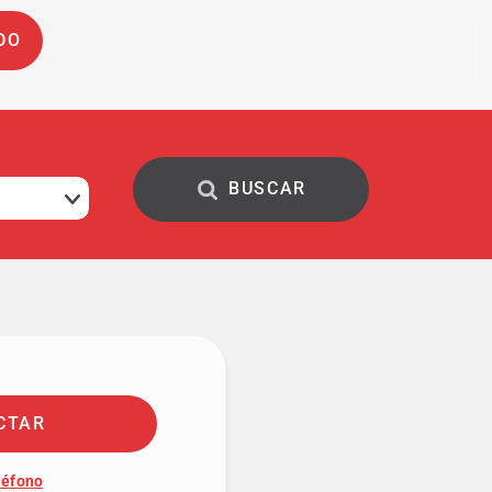
DO
CTAR
léfono