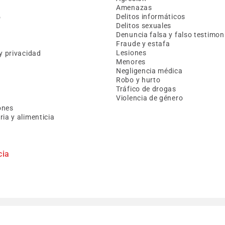
Amenazas
Delitos informáticos
o
Delitos sexuales
Denuncia falsa y falso testimon
Fraude y estafa
Lesiones
y privacidad
Menores
Negligencia médica
Robo y hurto
Tráfico de drogas
Violencia de género
a
ones
ia y alimenticia
cia