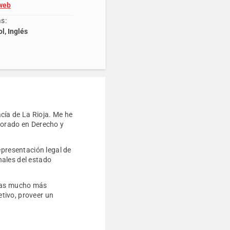
 web
s:
l, Inglés
cía de La Rioja. Me he
torado en Derecho y
epresentación legal de
onales del estado
ivas mucho más
etivo, proveer un