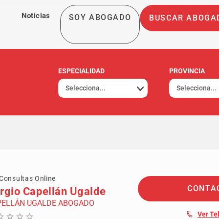
Noticias
SOY ABOGADO
BUSCAR ABOGA
ESPECIALIDAD
PROVINCIA
Consultas Online
CONTA
rgio Capellán Ugalde
PELLÁN UGALDE ABOGADO
Ver Te