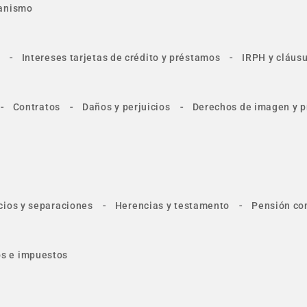
anismo
-
-
Intereses tarjetas de crédito y préstamos
IRPH y cláusu
-
-
-
Contratos
Daños y perjuicios
Derechos de imagen y p
-
-
cios y separaciones
Herencias y testamento
Pensión co
tos e impuestos