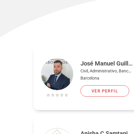
José Manuel Guilló Buendía
Civil, Administrativo, Bancario, Familia, Fiscal, Penal
Barcelona
VER PERFIL
Anisha C Samtani