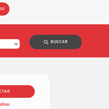
DO
CTAR
léfono