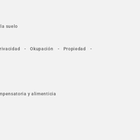
la suelo
-
-
-
rivacidad
Okupación
Propiedad
mpensatoria y alimenticia