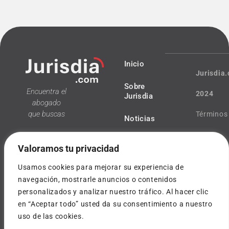
Inicio
Jurisdia
Sobre
Encuentra el
2024
Jurisdia
abogado
que buscas
Términos
Noticias
y
Valoramos tu privacidad
condicio
Usamos cookies para mejorar su experiencia de
Política
navegación, mostrarle anuncios o contenidos
personalizados y analizar nuestro tráfico. Al hacer clic
¿Tienes
de
en “Aceptar todo” usted da su consentimiento a nuestro
dudas?
uso de las cookies.
privacida
info@jurisdia.com