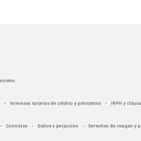
anismo
-
-
Intereses tarjetas de crédito y préstamos
IRPH y cláusu
-
-
-
Contratos
Daños y perjuicios
Derechos de imagen y p