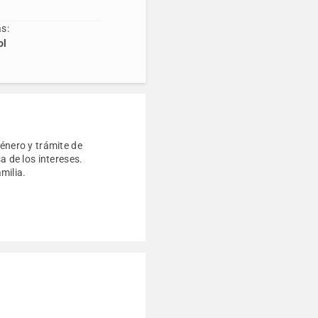
s:
ol
género y trámite de
a de los intereses.
milia.