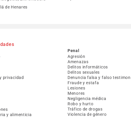
lá de Henares
idades
Penal
o
Agresión
Amenazas
Delitos informáticos
Delitos sexuales
y privacidad
Denuncia falsa y falso testimon
Fraude y estafa
Lesiones
Menores
Negligencia médica
Robo y hurto
a
Tráfico de drogas
ones
Violencia de género
ia y alimenticia