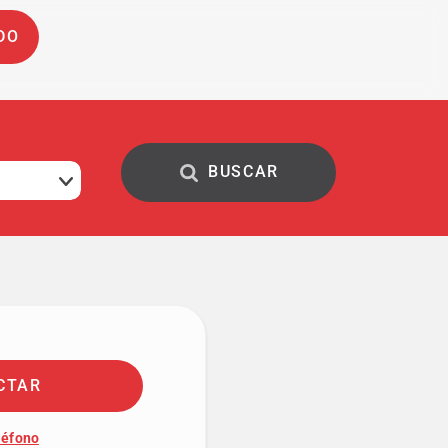
DO
CTAR
léfono