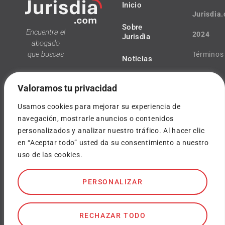
Inicio
Jurisdia
Sobre
Encuentra el
2024
Jurisdia
abogado
que buscas
Términos
Noticias
y
Valoramos tu privacidad
condicio
Usamos cookies para mejorar su experiencia de
Política
navegación, mostrarle anuncios o contenidos
personalizados y analizar nuestro tráfico. Al hacer clic
¿Tienes
de
en “Aceptar todo” usted da su consentimiento a nuestro
dudas?
uso de las cookies.
privacida
info@jurisdia.com
Cookies
PERSONALIZAR
SOY
ABOGADO
Diseñado
por
RECHAZAR TODO