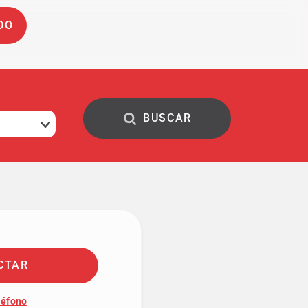
DO
CTAR
léfono