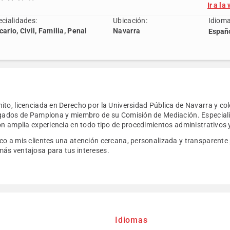
Ir a la
cialidades:
Ubicación:
Idioma
ario, Civil, Familia, Penal
Navarra
Españo
ito, licenciada en Derecho por la Universidad Pública de Navarra y c
ogados de Pamplona y miembro de su Comisión de Mediación. Especiali
on amplia experiencia en todo tipo de procedimientos administrativos y
co a mis clientes una atención cercana, personalizada y transparente 
ás ventajosa para tus intereses.
Idiomas