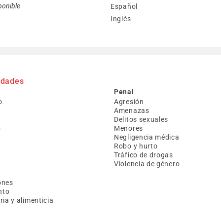
ponible
Español
Inglés
idades
Penal
o
Agresión
Amenazas
Delitos sexuales
Menores
o
Negligencia médica
Robo y hurto
Tráfico de drogas
Violencia de género
a
ones
nto
ia y alimenticia