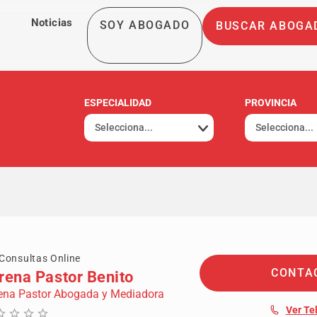
Noticias
SOY ABOGADO
BUSCAR ABOGA
ESPECIALIDAD
PROVINCIA
Consultas Online
CONTA
rena Pastor Benito
ena Pastor Abogada y Mediadora
Ver Te