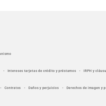
anismo
-
-
Intereses tarjetas de crédito y préstamos
IRPH y cláusu
-
-
-
Contratos
Daños y perjuicios
Derechos de imagen y p