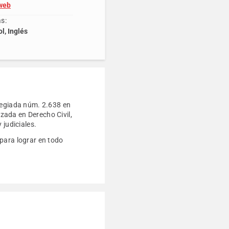
 web
s:
l, Inglés
olegiada núm. 2.638 en
zada en Derecho Civil,
 judiciales.
para lograr en todo