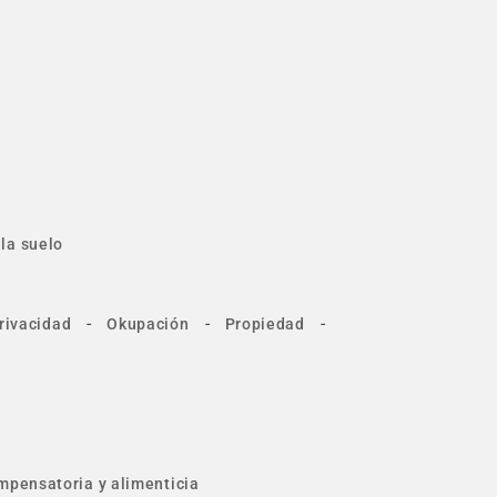
la suelo
-
-
-
rivacidad
Okupación
Propiedad
mpensatoria y alimenticia