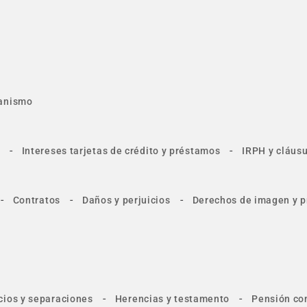
anismo
-
-
Intereses tarjetas de crédito y préstamos
IRPH y cláusu
-
-
-
Contratos
Daños y perjuicios
Derechos de imagen y p
-
-
cios y separaciones
Herencias y testamento
Pensión co