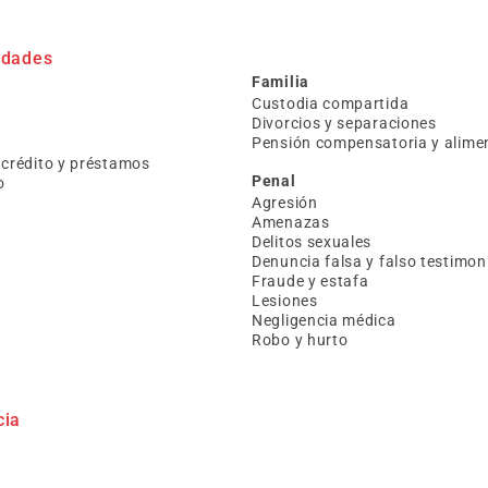
idades
Familia
Custodia compartida
Divorcios y separaciones
Pensión compensatoria y alimen
e crédito y préstamos
Penal
o
Agresión
Amenazas
Delitos sexuales
Denuncia falsa y falso testimon
Fraude y estafa
Lesiones
Negligencia médica
Robo y hurto
cia