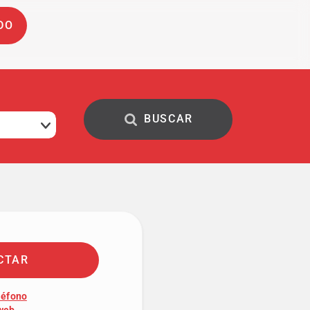
DO
CTAR
léfono