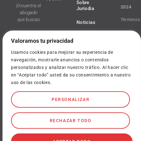
Sobre
Encuentra el
2024
Jurisdia
abogado
que buscas
Términos
Noticias
y
Valoramos tu privacidad
condicio
Usamos cookies para mejorar su experiencia de
Política
navegación, mostrarle anuncios o contenidos
personalizados y analizar nuestro tráfico. Al hacer clic
¿Tienes
de
en “Aceptar todo” usted da su consentimiento a nuestro
dudas?
privacida
uso de las cookies.
info@jurisdia.com
Cookies
SOY
PERSONALIZAR
ABOGADO
Diseñado
por
RECHAZAR TODO
WeLoveW