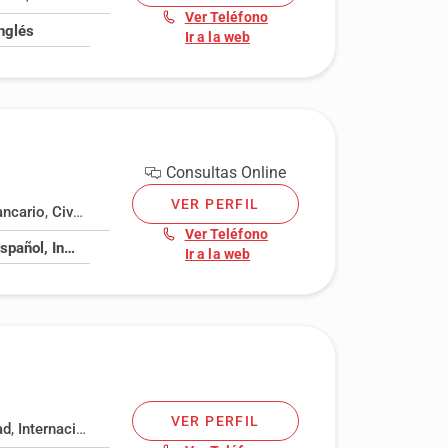
Ver Teléfono
Inglés
Ir a la web
Consultas Online
VER PERFIL
ancario
,
Civil
,
Delitos informáticos
,
Despido
,
Divorcios y separacio
Ver Teléfono
Catalán, Español, Inglés
Ir a la web
VER PERFIL
ad
,
Internacional