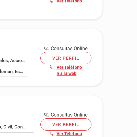
Ver Teléfono
Consultas Online
VER PERFIL
ales
,
Acciones, bonos y preferentes
,
Acoso laboral
,
Administrativo
Ver Teléfono
Italiano, Alemán, Español, Francés, Inglés
Ir a la web
Consultas Online
VER PERFIL
o
,
Civil
,
Concurso de acreedores
,
Contrato alquiler
,
Contratos
,
Daños
Ver Teléfono