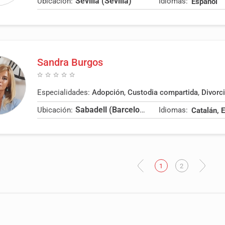
Sevilla (Sevilla)
Ubicación:
Idiomas:
Español
Sandra Burgos
Especialidades:
Adopción
,
Custodia compartida
,
Divorcios
Sabadell (Barcelona)
Ubicación:
Idiomas:
Catalán, 
Anterior
1
2
Siguiente