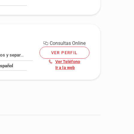
Consultas Online
VER PERFIL
 y separaciones
,
Familia
,
Internacional
,
Pensión compensatoria y
Ver Teléfono
Español
Ir a la web