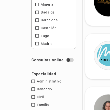
Almería
Badajoz
Barcelona
Castellón
Lugo
Madrid
Málaga
Sevilla
Consultas online
Valencia
Especialidad
Vizcaya
Administrativo
Zaragoza
Bancario
Civil
Familia