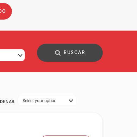
DO
Select your option
DENAR