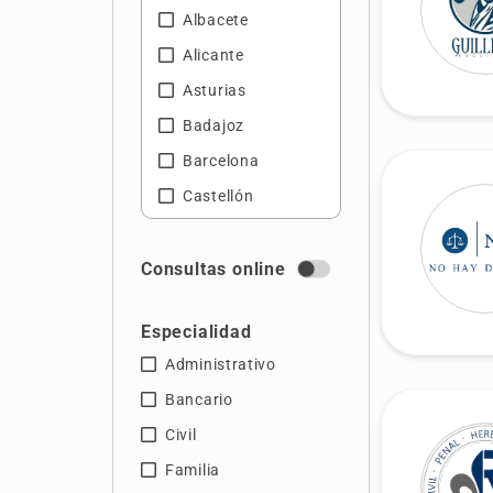
Albacete
Alicante
Asturias
Badajoz
Barcelona
Castellón
Cáceres
Cádiz
Consultas online
Gerona
Especialidad
Granada
Administrativo
Guipúzcoa
Bancario
Huelva
Civil
Islas Baleares
Familia
Jaén