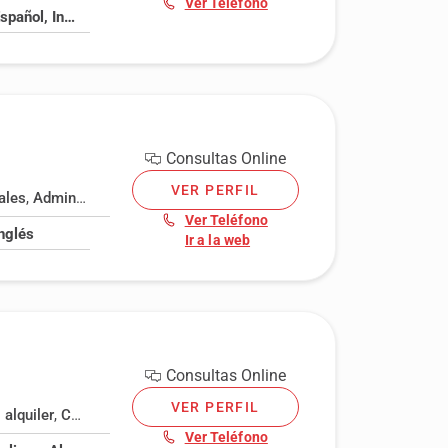
Ver Teléfono
Catalán, Español, Inglés
Consultas Online
VER PERFIL
ales
,
Administrativo
,
Amenazas
,
Bancario
,
Civil
,
Contrato alquiler
,
C
Ver Teléfono
Inglés
Ir a la web
Consultas Online
VER PERFIL
 alquiler
,
Contratos
,
Daños y perjuicios
,
Derechos de autor
,
Derecho
Ver Teléfono