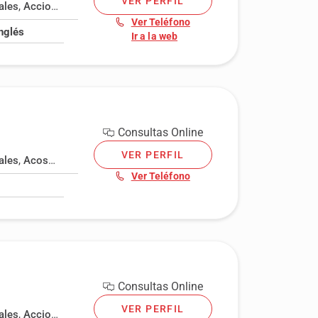
VER PERFIL
ales
,
Acciones, bonos y preferentes
,
Acoso laboral
,
Administrativo
Ver Teléfono
Inglés
Ir a la web
Consultas Online
VER PERFIL
ales
,
Acoso laboral
,
Administrativo
,
Adopción
,
Agresión
,
Amenaza
Ver Teléfono
Consultas Online
VER PERFIL
ales
,
Acciones, bonos y preferentes
,
Acoso laboral
,
Administrativo