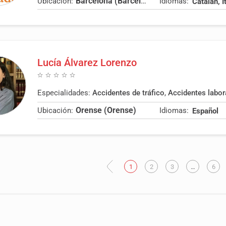
Barcelona (Barcelona)
Ubicación:
Idiomas:
Lucía Álvarez Lorenzo
Especialidades:
Accidentes de tráfico
,
Accidentes labor
Orense (Orense)
Ubicación:
Idiomas:
Español
Anterior
1
2
3
…
6
S