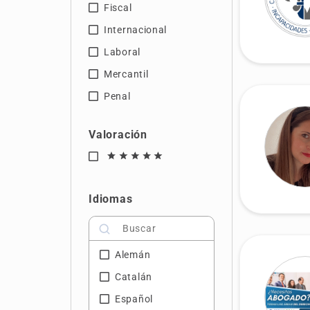
Fiscal
Las Palmas
Internacional
León
Laboral
Lugo
Mercantil
Madrid
Penal
Murcia
Málaga
Valoración
Orense
5
Sevilla
Tarragona
Idiomas
Tenerife
Valencia
Alemán
Vizcaya
Catalán
Zamora
Español