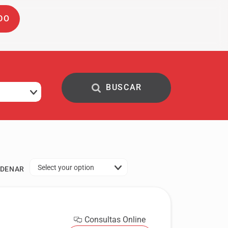
DO
Select your option
DENAR
Consultas Online