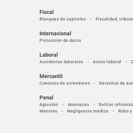
Fiscal
-
Blanqueo de capitales
Fiscalidad, tribu
Internacional
Protección de datos
Laboral
-
-
Accidentes laborales
Acoso laboral
Mercantil
-
Concurso de acreedores
Derechos de aut
Penal
-
-
Agresión
Amenazas
Delitos informát
-
-
Menores
Negligencia médica
Robo y