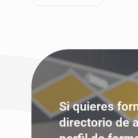
Sevilla
Tarragona
Tenerife
Valencia
Valladolid
Vizcaya
Zamora
Zaragoza
Si quieres for
directorio de 