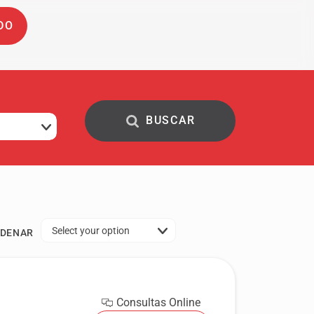
DO
Select your option
DENAR
Consultas Online