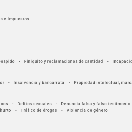
tos e impuestos
-
-
Despido
Finiquito y reclamaciones de cantidad
Incapacid
-
-
or
Insolvencia y bancarrota
Propiedad intelectual, marc
-
-
icos
Delitos sexuales
Denuncia falsa y falso testimonio
-
-
 hurto
Tráfico de drogas
Violencia de género