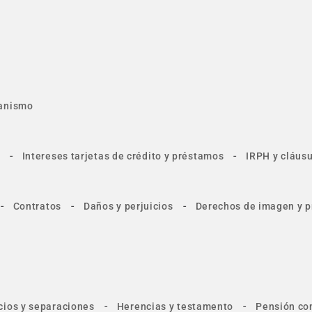
anismo
-
-
Intereses tarjetas de crédito y préstamos
IRPH y cláusu
-
-
-
Contratos
Daños y perjuicios
Derechos de imagen y p
-
-
cios y separaciones
Herencias y testamento
Pensión co