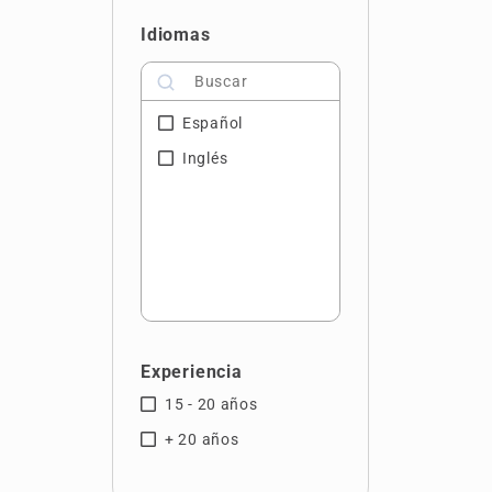
Huelva
Idiomas
Islas Baleares
Jaén
Español
La Rioja
Inglés
Las Palmas
León
Lugo
Madrid
Murcia
Málaga
Experiencia
Navarra
15 - 20 años
Orense
+ 20 años
Pontevedra
Salamanca