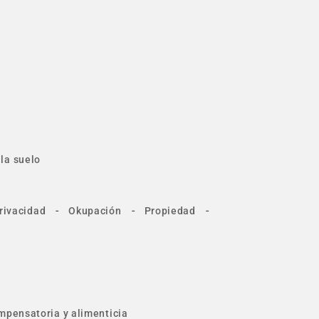
la suelo
-
-
-
rivacidad
Okupación
Propiedad
mpensatoria y alimenticia