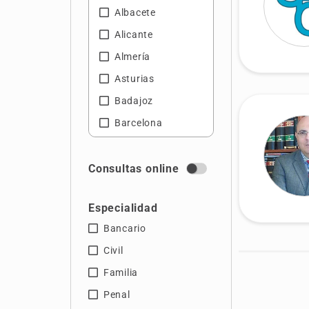
Albacete
Alicante
Almería
Asturias
Badajoz
Barcelona
Castellón
Ciudad Real
Consultas online
Cáceres
Especialidad
Cádiz
Bancario
Córdoba
Civil
Gerona
Familia
Granada
Penal
Guipúzcoa