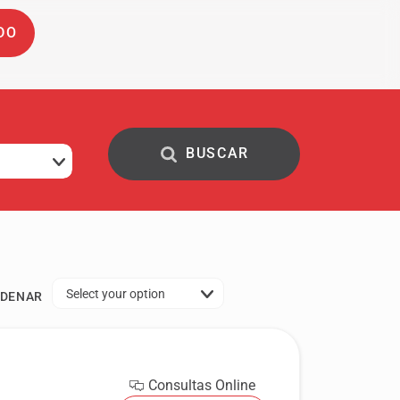
DO
Select your option
DENAR
Consultas Online