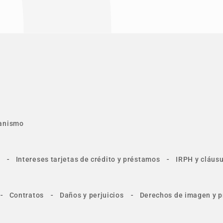
anismo
-
-
Intereses tarjetas de crédito y préstamos
IRPH y cláusu
-
-
-
Contratos
Daños y perjuicios
Derechos de imagen y p