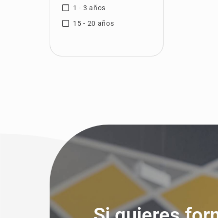
1 - 3 años
Sevilla
15 - 20 años
Tarragona
Tenerife
Valencia
Valladolid
Vizcaya
Zamora
Zaragoza
Si quieres for