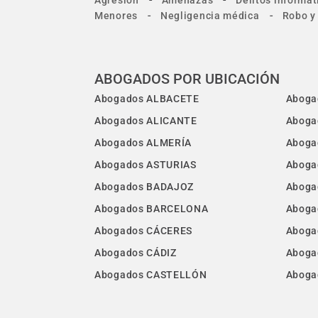
Agresión
Amenazas
Delitos informát
-
-
Menores
Negligencia médica
Robo y
ABOGADOS POR UBICACIÓN
Abogados ALBACETE
Aboga
Abogados ALICANTE
Aboga
Abogados ALMERÍA
Aboga
Abogados ASTURIAS
Aboga
Abogados BADAJOZ
Aboga
Abogados BARCELONA
Aboga
Abogados CÁCERES
Aboga
Abogados CÁDIZ
Aboga
Abogados CASTELLÓN
Aboga