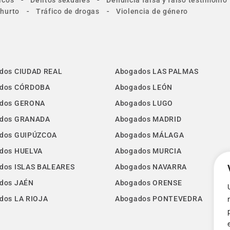
icos
Delitos sexuales
Denuncia falsa y falso testimonio
-
-
 hurto
Tráfico de drogas
Violencia de género
dos CIUDAD REAL
Abogados LAS PALMAS
dos CÓRDOBA
Abogados LEÓN
dos GERONA
Abogados LUGO
dos GRANADA
Abogados MADRID
dos GUIPÚZCOA
Abogados MÁLAGA
dos HUELVA
Abogados MURCIA
dos ISLAS BALEARES
Abogados NAVARRA
dos JAÉN
Abogados ORENSE
dos LA RIOJA
Abogados PONTEVEDRA