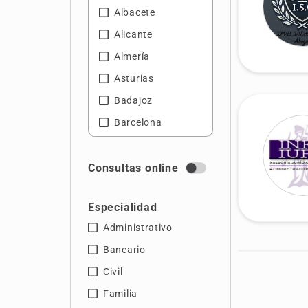
Albacete
Alicante
Almería
Asturias
Badajoz
Barcelona
Castellón
Ciudad Real
Consultas online
Cáceres
Especialidad
Cádiz
Administrativo
Córdoba
Bancario
Gerona
Civil
Granada
Familia
Guipúzcoa