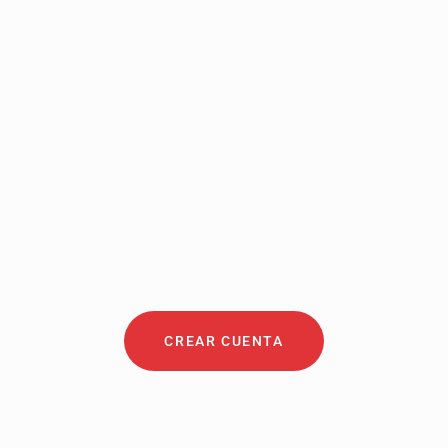
Si quieres formar parte
nuestro directorio de
abogados, crea tu perfil
de forma gratuita
CREAR CUENTA