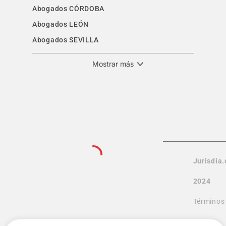
Abogados CÓRDOBA
Abogados LEÓN
Abogados SEVILLA
Mostrar más
Inicio
Jurisdia
Sobre
Encuentra el
2024
Jurisdia
abogado
que buscas
Términos
Noticias
y