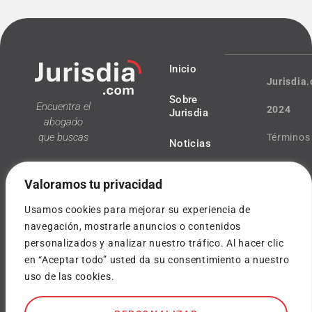
Inicio
Jurisdia
Sobre
Encuentra el
2024
Jurisdia
abogado
que buscas
Términos
Noticias
y
Valoramos tu privacidad
condicio
Usamos cookies para mejorar su experiencia de
Política
navegación, mostrarle anuncios o contenidos
personalizados y analizar nuestro tráfico. Al hacer clic
¿Tienes
de
en “Aceptar todo” usted da su consentimiento a nuestro
dudas?
privacida
uso de las cookies.
info@jurisdia.com
Cookies